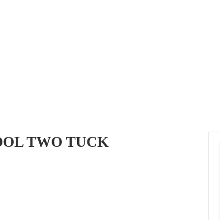
le
YEEESH KID'S
r ein 予約
WOOL TWO TUCK