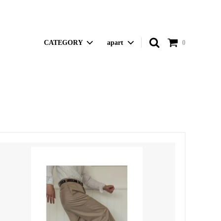
CATEGORY
apart
0
CERAMIC
本日のstyling