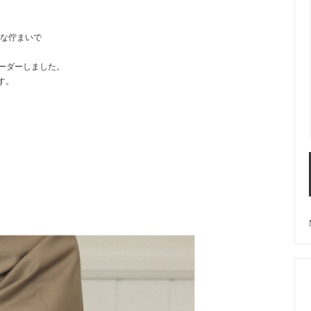
品な佇まいで
オーダーしました。
す。
。